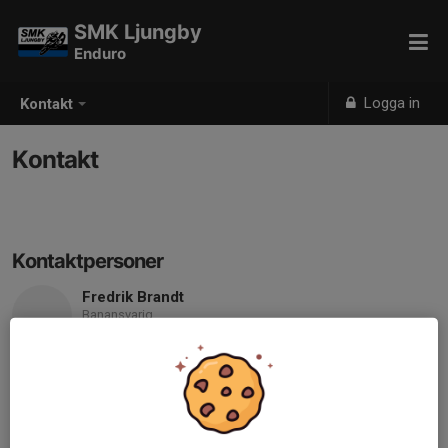
SMK Ljungby
Enduro
Logga in
Kontakt
Kontakt
Kontaktpersoner
Fredrik Brandt
Banansvarig
073-833 48 68
E-post visas bara för inloggade
Krister Jakobsson
Mobil/telefon visas bara för inloggade
E-post visas bara för inloggade