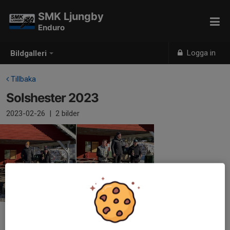
SMK Ljungby
Enduro
Logga in
Bildgalleri
Tillbaka
Solshester 2023
2023-02-26
|
2 bilder