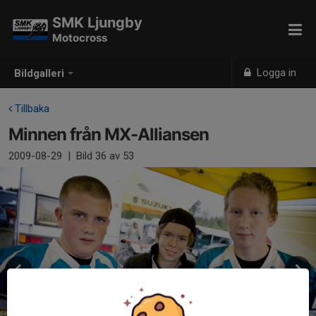
SMK Ljungby
Motocross
Logga in
Bildgalleri
Tillbaka
Minnen från MX-Alliansen
2009-08-29
|
Bild
36
av 53